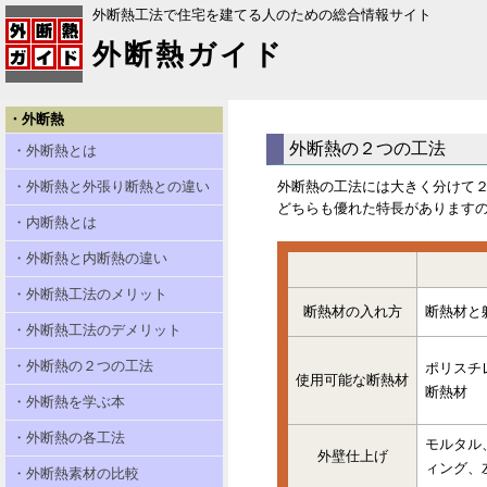
外断熱工法で住宅を建てる人のための総合情報サイト
外断熱ガイド
・外断熱
外断熱の２つの工法
・外断熱とは
・外断熱と外張り断熱との違い
外断熱の工法には大きく分けて
どちらも優れた特長があります
・内断熱とは
・外断熱と内断熱の違い
・外断熱工法のメリット
断熱材の入れ方
断熱材と
・外断熱工法のデメリット
・外断熱の２つの工法
ポリスチ
使用可能な断熱材
断熱材
・外断熱を学ぶ本
・外断熱の各工法
モルタル
外壁仕上げ
ィング、
・外断熱素材の比較