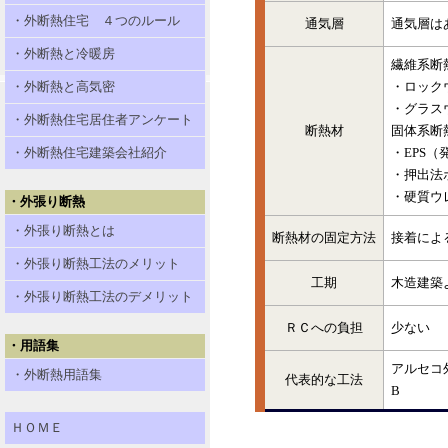
・外断熱住宅 ４つのルール
通気層
通気層は
・外断熱と冷暖房
繊維系断
・外断熱と高気密
・ロックウ
・グラス
・外断熱住宅居住者アンケート
断熱材
固体系断
・外断熱住宅建築会社紹介
・EPS
・押出法
・硬質ウ
・外張り断熱
・外張り断熱とは
断熱材の固定方法
接着によ
・外張り断熱工法のメリット
工期
木造建築
・外張り断熱工法のデメリット
ＲＣへの負担
少ない
・用語集
アルセコ
・外断熱用語集
代表的な工法
B
ＨＯＭＥ