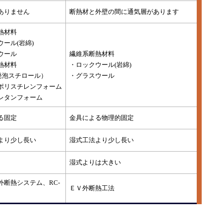
ありません
断熱材と外壁の間に通気層があります
熱材料
ール(岩綿)
ウール
繊維系断熱材料
熱材料
・ロックウール(岩綿)
（発泡スチロール）
・グラスウール
ポリスチレンフォーム
レタンフォーム
る固定
金具による物理的固定
より少し長い
湿式工法より少し長い
湿式よりは大きい
外断熱システム、RC-
ＥＶ外断熱工法